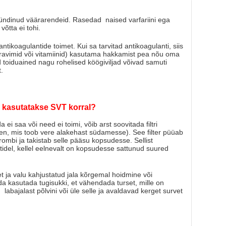
sündinud väärarendeid. Rasedad naised varfariini ega
õtta ei tohi.
ikoagulantide toimet. Kui sa tarvitad antikoagulanti, siis
 ravimid või vitamiinid) kasutama hakkamist pea nõu oma
d toiduained nagu rohelised köögiviljad võivad samuti
.
id kasutatakse SVT korral?
ei saa või need ei toimi, võib arst soovitada filtri
n, mis toob vere alakehast südamesse). See filter püüab
trombi ja takistab selle pääsu kopsudesse. Sellist
tidel, kellel eelnevalt on kopsudesse sattunud suured
t ja valu kahjustatud jala kõrgemal hoidmine või
a kasutada tugisukki, et vähendada turset, mille on
abajalast põlvini või üle selle ja avaldavad kerget survet