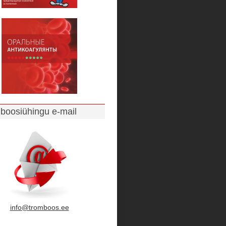
boosiühingu e-mail
info@tromboos.ee