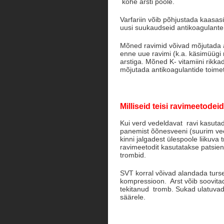
kohe arsti poole.
Varfariin võib põhjustada kaasa
uusi suukaudseid antikoagulante v
Mõned ravimid võivad mõjutada ant
enne uue ravimi (k.a. käsimüügi
arstiga. Mõned K- vitamiini rikka
mõjutada antikoagulantide toimet
Milliseid teisi ravimeetode
Kui verd vedeldavat ravi kasutada 
panemist õõnesveeni (suurim vee
kinni jalgadest ülespoole liikuva 
ravimeetodit kasutatakse patsien
trombid.
SVT korral võivad alandada turse
kompressioon. Arst võib soovitad
tekitanud tromb. Sukad ulatuvad l
säärele.