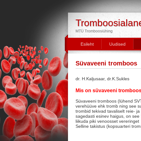
Tromboosialane 
MTÜ Tromboosiühing
Esileht
Uudised
Süvaveeni tromboos
dr. H.Kaljusaar, dr.K.Sukles
Mis on süvaveeni tromboo
Süvaveeni tromboos (lühend SVT)
verehüüve ehk tromb ning see sul
trombid tekivad tavaliselt reie- j
sagedasti esinev haigus, on see 
liikuda piki venoosset vereringe
Selline takistus (kopsuarteri tro