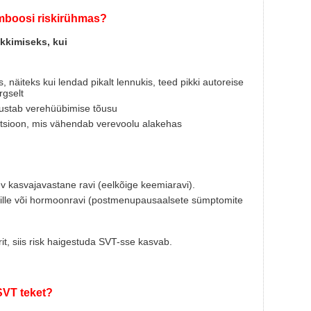
mboosi riskirühmas?
kkimiseks, kui
näiteks kui lendad pikalt lennukis, teed pikki autoreise
rgselt
dustab verehüübimise tõusu
ratsioon, mis vähendab verevoolu alakehas
ev kasvajavastane ravi (eelkõige keemiaravi).
ille või hormoonravi (postmenupausaalsete sümptomite
rit, siis risk haigestuda SVT-sse kasvab.
SVT teket?