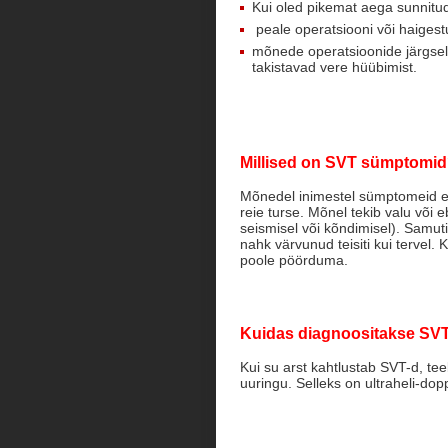
Kui oled pikemat aega sunnitud
peale operatsiooni või haigestu
mõnede operatsioonide järgselt
takistavad vere hüübimist.
Millised on SVT sümptomi
Mõnedel inimestel sümptomeid ei
reie turse. Mõnel tekib valu või
seismisel või kõndimisel). Samuti
nahk värvunud teisiti kui tervel. 
poole pöörduma.
Kuidas diagnoositakse SV
Kui su arst kahtlustab SVT-d, tee
uuringu. Selleks on ultraheli-dop