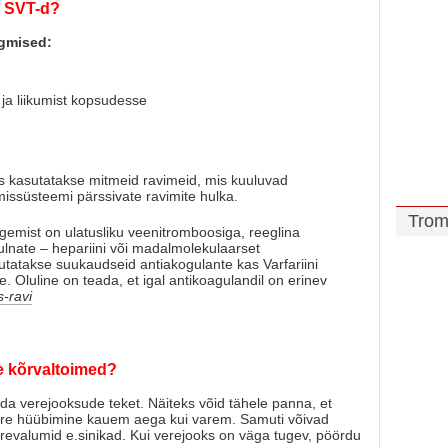
se SVT-d?
rgmised:
 ja liikumist kopsudesse
s kasutatakse mitmeid ravimeid, mis kuuluvad
issüsteemi pärssivate ravimite hulka.
Trom
gemist on ulatusliku veenitromboosiga, reeglina
ulnate – hepariini või madalmolekulaarset
sutatakse suukaudseid antiakogulante kas Varfariini
. Oluline on teada, et igal antikoagulandil on erinev
-ravi
de kõrvaltoimed?
da verejooksude teket. Näiteks võid tähele panna, et
ere hüübimine kauem aega kui varem. Samuti võivad
revalumid e.sinikad. Kui verejooks on väga tugev, pöördu