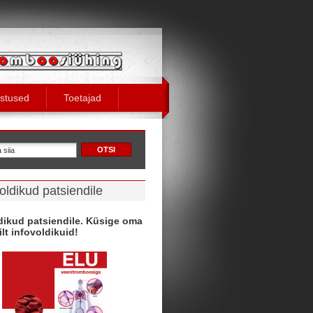
stused
Toetajad
oldikud patsiendile
dikud patsiendile. Küsige oma
ilt infovoldikuid!