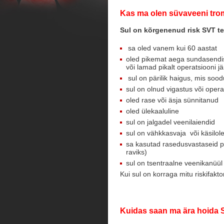
Kas ma olen süvaveeni tro
Sul on kõrgenenud risk SVT te
sa oled vanem kui 60 aastat
oled pikemat aega sundasendis, 
või lamad pikalt operatsiooni jä
sul on pärilik haigus, mis soo
sul on olnud vigastus või ope
oled rase või äsja sünnitanud
oled ülekaaluline
sul on jalgadel veenilaiendid
sul on vähkkasvaja või käsilol
sa kasutad rasedusvastaseid p
raviks)
sul on tsentraalne veenikanüül
Kui sul on korraga mitu riskifakto
Kuidas saan ma ära hoida 