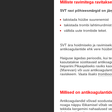
Milliste ravimitega ravitak
SVT ravi põhieesmärgid on jä
takistada hüübe suurenemist
takistada trombi lahtimurdmist
vältida uute trombide teket.
SVT ära hoidmiseks ja ravimisek
antikoagulantide ehk vere hüübim
Haiguse ägedas perioodis, kui te
kasutatakse süstitavaid antikoag
hepariini.Pikaajaliseks raviks ka
(Marevan) või uusi antikoagulante
raviskeem.
Vaata lisaks
tromboos
Millised on antikoagulanti
Antikoagulandid võivad soodusta
noaga näppu lõikamisel võtab v
tekkida kergemini nahaalused ve