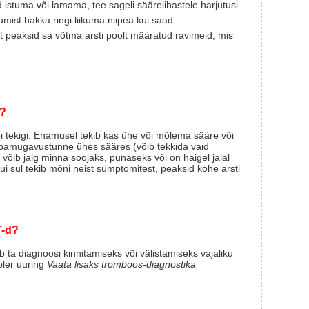
 istuma või lamama, tee sageli säärelihastele harjutusi
mist hakka ringi liikuma niipea kui saad
 peaksid sa võtma arsti poolt määratud ravimeid, mis
d?
 tekigi. Enamusel tekib kas ühe või mõlema sääre või
 ebamugavustunne ühes sääres (võib tekkida vaid
 võib jalg minna soojaks, punaseks või on haigel jalal
Kui sul tekib mõni neist sümptomitest, peaksid kohe arsti
T-d?
b ta diagnoosi kinnitamiseks või välistamiseks vajaliku
pler uuring
Vaata lisaks
tromboos-diagnostika