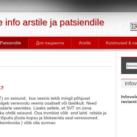
info arstile ja patsiendile
Patsiendile
Для пациента
Arstile
Küsimused & va
Infov
s?
Infovol
 on seisund, kus veenis tekib mingil põhjusel
raviarst
geb verevoolu veenis osaliselt või täielikult. Need
a säärte veenides. Lisaks sellele, et SVT on üsna
ka ohtlik seisund. Osa trombist võib end lahti rebida ja
t lõpuks jõuda kopsu ja blokeerida seal veresooned.
mbemboolia ) võib olla surmav.