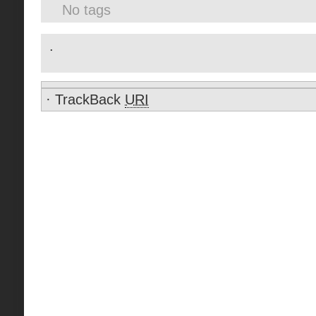
No tags
.
·
TrackBack
URI