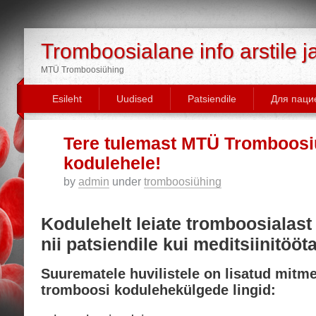
Tromboosialane info arstile j
MTÜ Tromboosiühing
Esileht
Uudised
Patsiendile
Для паци
18
Tere tulemast MTÜ Tromboosi
Nov/19
kodulehele!
by
admin
under
tromboosiühing
Kodulehelt leiate tromboosialast
nii patsiendile kui meditsiinitööta
Suurematele huvilistele on lisatud mitm
tromboosi kodulehekülgede lingid: