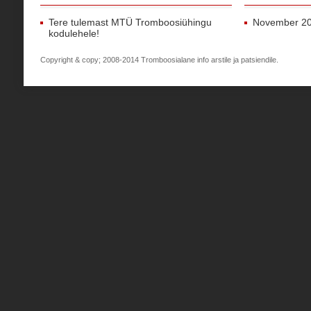
Tere tulemast MTÜ Tromboosiühingu
November 2
kodulehele!
Copyright & copy; 2008-2014 Tromboosialane info arstile ja patsiendile.