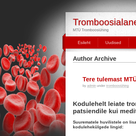
Tromboosialane 
MTÜ Tromboosiühing
Esileht
Uudised
Author Archive
18
Tere tulemast MT
by
admin
under
tromboosiühing
Nov/19
Kodulehelt leiate tr
patsiendile kui medit
Suurematele huvilistele on li
kodulehekülgede lingid: