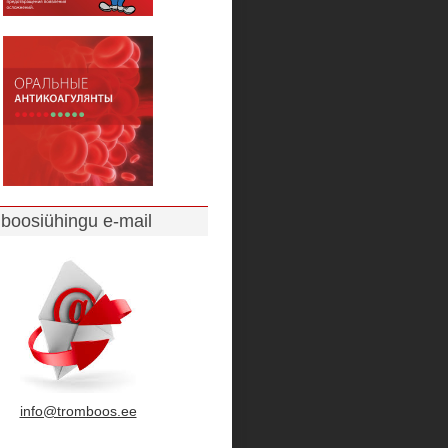
boosiühingu e-mail
info@tromboos.ee