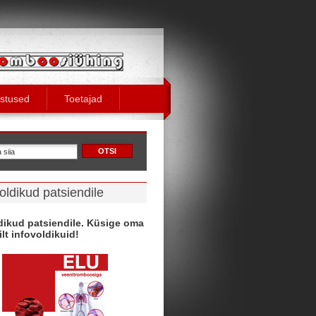
stused
Toetajad
oldikud patsiendile
dikud patsiendile. Küsige oma
ilt infovoldikuid!