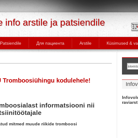
info arstile ja patsiendile
Patsiendile
Для пациента
Arstile
Küsimused & va
Ü Tromboosiühingu kodulehele!
Infov
Infovol
raviarst
omboosialast informatsiooni nii
siinitöötajale
satud mitmed muude riikide tromboosi