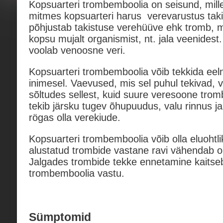
Kopsuarteri trombemboolia on seisund, mille
mitmes kopsuarteri harus verevarustus tak
põhjustab takistuse verehüüve ehk tromb, 
kopsu mujalt organismist, nt. jala veenidest
voolab venoosne veri.
Kopsuarteri trombemboolia võib tekkida eelne
inimesel. Vaevused, mis sel puhul tekivad, v
sõltudes sellest, kuid suure veresoone tro
tekib järsku tugev õhupuudus, valu rinnus ja
rögas olla verekiude.
Kopsuarteri trombemboolia võib olla eluohtlik,
alustatud trombide vastane ravi vähendab olu
Jalgades trombide tekke ennetamine kaitseb
trombemboolia vastu.
Sümptomid