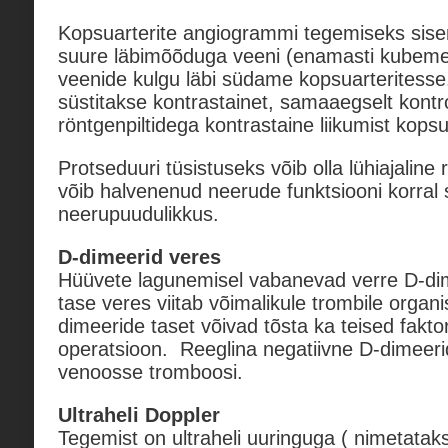
Kopsuarterite angiogrammi tegemiseks sise
suure läbimõõduga veeni (enamasti kubemest
veenide kulgu läbi südame kopsuarteritesse
süstitakse kontrastainet, samaaegselt kontro
röntgenpiltidega kontrastaine liikumist kopsu
Protseduuri tüsistuseks võib olla lühiajaline 
võib halvenenud neerude funktsiooni korral
neerupuudulikkus.
D-dimeerid veres
Hüüvete lagunemisel vabanevad verre D-di
tase veres viitab võimalikule trombile organi
dimeeride taset võivad tõsta ka teised faktori
operatsioon. Reeglina negatiivne D-dimeerid
venoosse tromboosi.
Ultraheli Doppler
Tegemist on ultraheli uuringuga ( nimetata