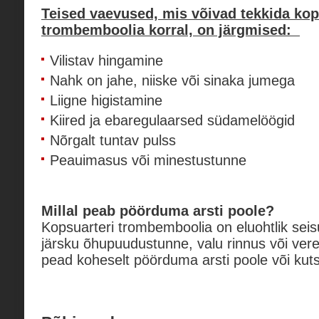
Teised vaevused, mis võivad tekkida kop
trombemboolia korral, on järgmised:
Vilistav hingamine
Nahk on jahe, niiske või sinaka jumega
Liigne higistamine
Kiired ja ebaregulaarsed südamelöögid
Nõrgalt tuntav pulss
Peauimasus või minestustunne
Millal peab pöörduma arsti poole?
Kopsuarteri trombemboolia on eluohtlik seisu
järsku õhupuudustunne, valu rinnus või ver
pead koheselt pöörduma arsti poole või kuts