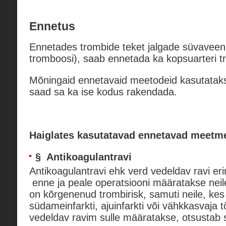
Ennetus
Ennetades trombide teket jalgade süvaveen
tromboosi), saab ennetada ka kopsuarteri 
Mõningaid ennetavaid meetodeid kasutatakse
saad sa ka ise kodus rakendada.
Haiglates kasutatavad ennetavad meetm
§
Antikoagulantravi
Antikoagulantravi ehk verd vedeldav ravi er
enne ja peale operatsiooni määratakse neile 
on kõrgenenud trombirisk, samuti neile, kes
südameinfarkti, ajuinfarkti või vähkkasvaja tõ
vedeldav ravim sulle määratakse, otsustab s