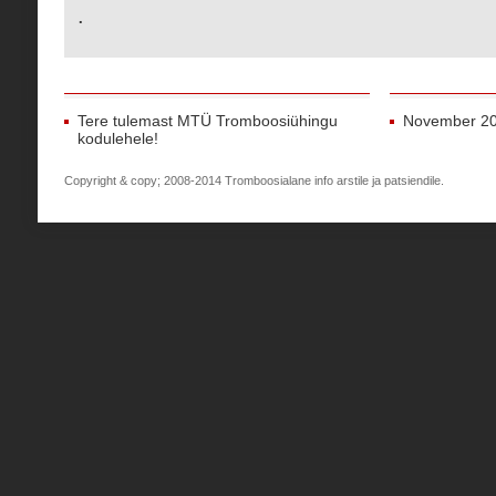
.
Tere tulemast MTÜ Tromboosiühingu
November 2
kodulehele!
Copyright & copy; 2008-2014 Tromboosialane info arstile ja patsiendile.