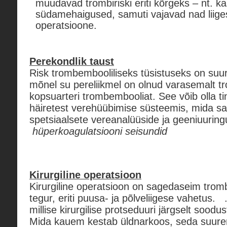
muudavad trombiriski eriti kõrgeks – nt. ka
südamehaigused, samuti vajavad nad liig
operatsioone.
Perekondlik taust
Risk trombembooliliseks tüsistuseks on suur
mõnel su pereliikmel on olnud varasemalt t
kopsuarteri trombembooliat. See võib olla tin
häiretest verehüübimise süsteemis, mida sa
spetsiaalsete vereanalüüside ja geeniuuring
hüperkoagulatsiooni seisundid
Kirurgiline operatsioon
Kirurgiline operatsioon on sagedaseim trom
tegur, eriti puusa- ja põlveliigese vahetus. 
millise kirurgilise protseduuri järgselt soodu
Mida kauem kestab üldnarkoos, seda suurem