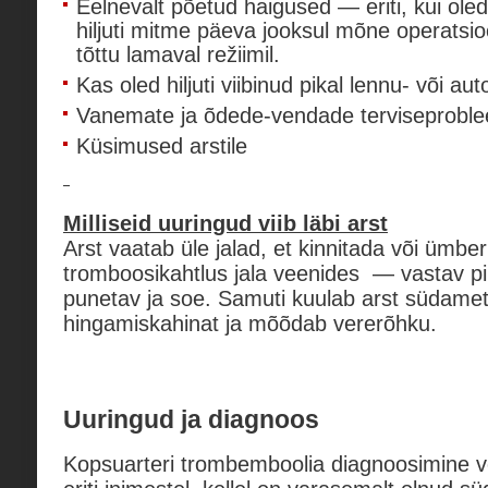
Eelnevalt põetud haigused — eriti, kui ol
hiljuti mitme päeva jooksul mõne operatsio
tõttu lamaval režiimil.
Kas oled hiljuti viibinud pikal lennu- või auto
Vanemate ja õdede-vendade terviseprobl
Küsimused arstile
Milliseid uuringud viib läbi arst
Arst vaatab üle jalad, et kinnitada või ümber
tromboosikahtlus jala veenides — vastav pii
punetav ja soe. Samuti kuulab arst südame
hingamiskahinat ja mõõdab vererõhku.
Uuringud ja diagnoos
Kopsuarteri trombemboolia diagnoosimine või