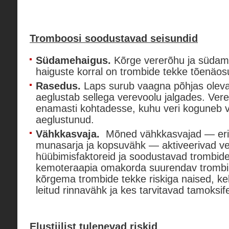
Tromboosi soodustavad seisundid
Südamehaigus.
Kõrge vererõhu ja süda
haiguste korral on trombide tekke tõenäo
Rasedus.
Laps surub vaagna põhjas olevat
aeglustab sellega verevoolu jalgades. Ver
enamasti kohtadesse, kuhu veri koguneb v
aeglustunud.
Vähkkasvaja.
Mõned vähkkasvajad — eri
munasarja ja kopsuvähk — aktiveerivad ve
hüübimisfaktoreid ja soodustavad trombide
kemoteraapia omakorda suurendav trombir
kõrgema trombide tekke riskiga naised, kel
leitud rinnavähk ja kes tarvitavad tamoksife
Elustiilist tulenevad riskid