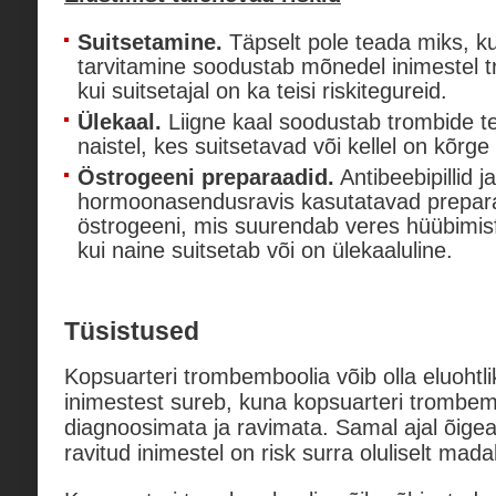
Suitsetamine.
Täpselt pole teada miks, k
tarvitamine soodustab mõnedel inimestel tr
kui suitsetajal on ka teisi riskitegureid.
Ülekaal.
Liigne kaal soodustab trombide tek
naistel, kes suitsetavad või kellel on kõrge
Östrogeeni preparaadid.
Antibeebipillid ja
hormoonasendusravis kasutatavad prepara
östrogeeni, mis suurendab veres hüübimisfak
kui naine suitsetab või on ülekaaluline.
Tüsistused
Kopsuarteri trombemboolia võib olla eluohtli
inimestest sureb, kuna kopsuarteri trombem
diagnoosimata ja ravimata. Samal ajal õigea
ravitud inimestel on risk surra oluliselt mad