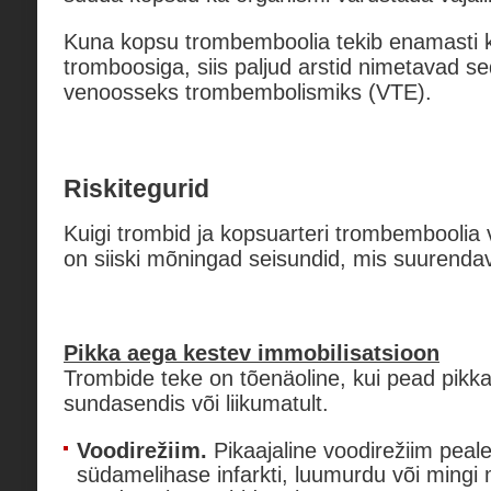
Kuna kopsu trombemboolia tekib enamasti 
tromboosiga, siis paljud arstid nimetavad se
venoosseks trombembolismiks (VTE).
Riskitegurid
Kuigi trombid ja kopsuarteri trombemboolia v
on siiski mõningad seisundid, mis suurendava
Pikka aega kestev immobilisatsioon
Trombide teke on tõenäoline, kui pead pikk
sundasendis või liikumatult.
Voodirežiim.
Pikaajaline voodirežiim peale
südamelihase infarkti, luumurdu või mingi