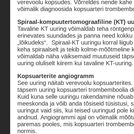
verevoolu kopsudes. Võrreldes nende kahe 
võimalik diagnoosida kopsuarteri trombembo
Spiraal-kompuutertomograafiline (KT) uu
Tavaline KT uuring võimaldab teha röntgenpi
erinevates suundades ja panna need kokku
„lõikudeks“. Spiraal-KT uuringu korral liig
keha spiraalselt ja tekib kolme-mõõtmeline k
võimaldab näha väiksemaid muutuseid täpse
uuring oluliselt kiirem kui tavaline KT-uuring.
Kopsuarterite angiogramm
See uuring näitab verevoolu kopsuarterites
täpsem uuring kopsuarteri trombemboolia d
Kuid kuna selle uuringu rakendamine nõuab
meeskonda ja võib anda tõsiseid tüsistusi, 
uuringut vaid siis, kui teised uuringud pole k
andnud. Angiogrammi ajal on võimalik mõõ
paremas pooles, mis kopsuarteri trombembo
normis.