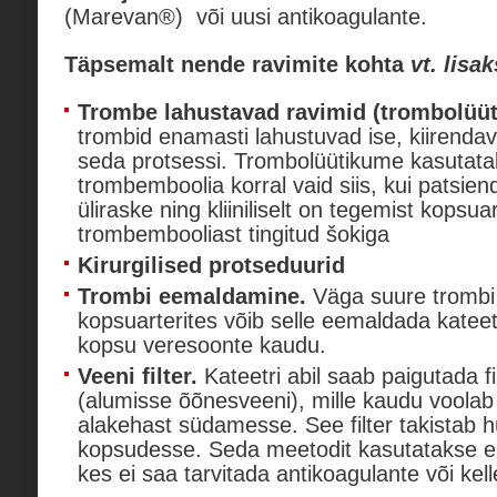
(Marevan®) või uusi antikoagulante.
Täpsemalt nende ravimite kohta
vt. lisa
Trombe lahustavad ravimid (trombolüüt
trombid enamasti lahustuvad ise, kiirenda
seda protsessi. Trombolüütikume kasutata
trombemboolia korral vaid siis, kui patsien
üliraske ning kliiniliselt on tegemist kopsuar
trombembooliast tingitud šokiga
Kirurgilised protseduurid
Trombi eemaldamine.
Väga suure trombi 
kopsuarterites võib selle eemaldada kateet
kopsu veresoonte kaudu.
Veeni filter.
Kateetri abil saab paigutada fi
(alumisse õõnesveeni), mille kaudu voolab
alakehast südamesse. See filter takistab h
kopsudesse. Seda meetodit kasutatakse en
kes ei saa tarvitada antikoagulante või kell