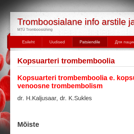
Tromboosialane info arstile j
MTÜ Tromboosiühing
Esileht
Uudised
Patsiendile
Для паци
Kopsuarteri trombemboolia
Kopsuarteri trombemboolia
e. kops
venoosne trombembolism
dr. H.Kaljusaar, dr. K.Sukles
Mõiste