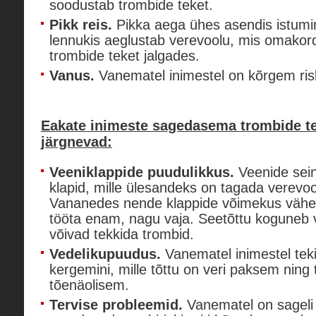
soodustab trombide teket.
Pikk reis.
Pikka aega ühes asendis istumi
lennukis aeglustab verevoolu, mis omako
trombide teket jalgades.
Vanus.
Vanematel inimestel on kõrgem ris
Eakate inimeste sagedasema trombide t
järgnevad:
Veeniklappide puudulikkus.
Veenide sein
klapid, mille ülesandeks on tagada verevo
Vananedes nende klappide võimekus vähe
tööta enam, nagu vaja. Seetõttu koguneb ve
võivad tekkida trombid.
Vedelikupuudus.
Vanematel inimestel tek
kergemini, mille tõttu on veri paksem ning
tõenäolisem.
Tervise probleemid.
Vanematel on sageli t