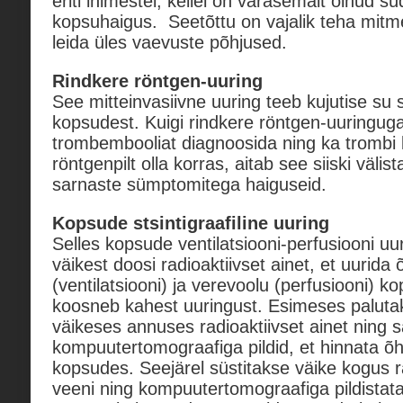
eriti inimestel, kellel on varasemalt olnud s
kopsuhaigus. Seetõttu on vajalik teha mitme
leida üles vaevuste põhjused.
Rindkere röntgen-uuring
See mitteinvasiivne uuring teeb kujutise su
kopsudest. Kuigi rindkere röntgen-uuringuga
trombembooliat diagnoosida ning ka trombi k
röntgenpilt olla korras, aitab see siiski väli
sarnaste sümptomitega haiguseid.
Kopsude stsintigraafiline uuring
Selles kopsude ventilatsiooni-perfusiooni u
väikest doosi radioaktiivset ainet, et uurida 
(ventilatsiooni) ja verevoolu (perfusiooni) 
koosneb kahest uuringust. Esimeses palutak
väikeses annuses radioaktiivset ainet ning 
kompuutertomograafiga pildid, et hinnata õ
kopsudes. Seejärel süstitakse väike kogus ra
veeni ning kompuutertomograafiga pildistat