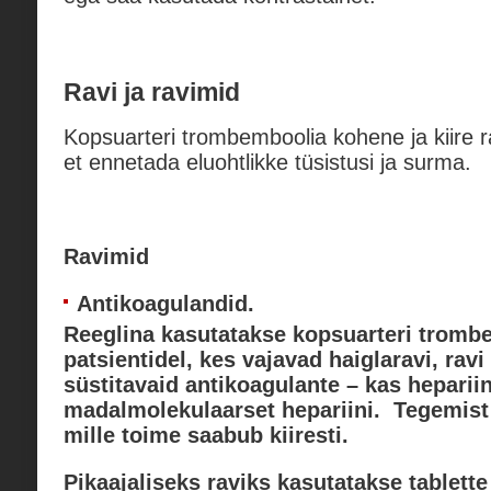
Ravi ja ravimid
Kopsuarteri trombemboolia kohene ja kiire r
et ennetada eluohtlikke tüsistusi ja surma.
Ravimid
Antikoagulandid.
Reeglina kasutatakse kopsuarteri tromb
patsientidel, kes vajavad haiglaravi, ravi
süstitavaid antikoagulante – kas hepariin
madalmolekulaarset hepariini. Tegemist
mille toime saabub kiiresti.
Pikaajaliseks raviks kasutatakse tablett