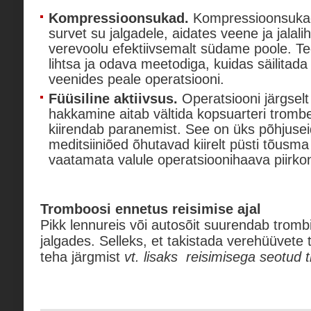
Kompressioonsukad.
Kompressioonsukad
survet su jalgadele, aidates veene ja jalal
verevoolu efektiivsemalt südame poole. T
lihtsa ja odava meetodiga, kuidas säilitad
veenides peale operatsiooni.
Füüsiline aktiivsus.
Operatsiooni järgselt 
hakkamine aitab vältida kopsuarteri tromb
kiirendab paranemist. See on üks põhjusei
meditsiiniõed õhutavad kiirelt püsti tõusma 
vaatamata valule operatsioonihaava piirko
Tromboosi ennetus reisimise ajal
Pikk lennureis või autosõit suurendab trombi
jalgades. Selleks, et takistada verehüüvete t
teha järgmist
vt. lisaks reisimisega seotud