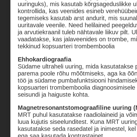
uuringuks), mis kasutab kõrgsageduslikke ultr
kontrollida, kas veenides esineb verehüübeid
tegemiseks kasutab arst andurit, mis suunab
uuritavale veenile. Need helilained peegeld
ja arvutiekraanil tuleb nähtavale liikuv pilt. 
vaadatakse, kas jalaveenides on trombe, mill
tekkinud kopsuarteri trombemboolia
Ehhokardiograafia
Südame ultraheli uuring, mida kasutatakse
parema poole rõhu mõõtmiseks, aga ka õõn
töö ja südame pumbafunktsiooni hindamiseks
kopsuarteri trombemboolia diagnoosimisele
seisundi ja haiguste kohta.
Magnetresonantstomograafiline uuring 
MRT puhul kasutatakse raadiolaineid ja või
luua kujutis siseelunditest. Kuna MRT uuring 
kasutatakse seda rasedatel ja inimestel, ke
ega saa kasutada kontrastainet.