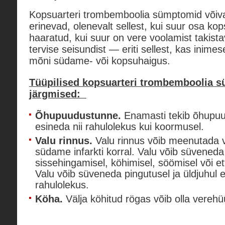
Kopsuarteri trombemboolia sümptomid võiva
erinevad, olenevalt sellest, kui suur osa ko
haaratud, kui suur on vere voolamist takista
tervise seisundist — eriti sellest, kas inim
mõni südame- või kopsuhaigus.
Tüüpilised kopsuarteri trombemboolia 
järgmised:
Õhupuudustunne.
Enamasti tekib õhupuud
esineda nii rahulolekus kui koormusel.
Valu rinnus.
Valu rinnus võib meenutada v
südame infarkti korral. Valu võib süveneda
sissehingamisel, köhimisel, söömisel või et
Valu võib süveneda pingutusel ja üldjuhul e
rahulolekus.
Köha.
Välja köhitud rögas võib olla verehü