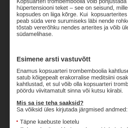
Kopsuarteri trombemboolia võib põhjustada
hüpertensiooni teket – see on seisund, mille
kopsudes on liiga kõrge. Kui kopsuarterites 
peab süda vere surumiseks läbi nende ro
tõstab vererõhku nendes arterites ja võib ü
südamelihase.
Esimene arsti vastuvõtt
Enamus kopsuarteri trombemboolia kahtluse
satub kõigepealt erakorralise meditsiini osa
kahtlustad, et sul võib olla kopsuarteri trom
pöördu viivitamatult sinna või kutsu kiirabi.
Mis sa ise teha saaksid?
Sa võiksid üles kirjutada järgmised andmed:
Täpne kaebuste loetelu