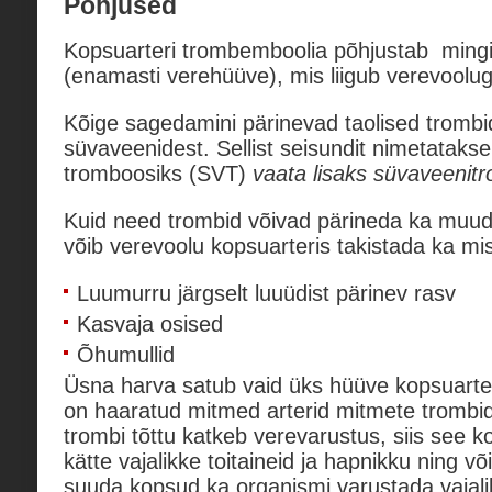
Põhjused
Kopsuarteri trombemboolia põhjustab mingi 
(enamasti verehüüve), mis liigub verevoolug
Kõige sagedamini pärinevad taolised trombi
süvaveenidest. Sellist seisundit nimetataks
tromboosiks (SVT)
vaata lisaks süvaveenit
Kuid need trombid võivad pärineda ka muud
võib verevoolu kopsuarteris takistada ka mi
Luumurru järgselt luuüdist pärinev rasv
Kasvaja osised
Õhumullid
Üsna harva satub vaid üks hüüve kopsuarte
on haaratud mitmed arterid mitmete trombi
trombi tõttu katkeb verevarustus, siis see k
kätte vajalikke toitaineid ja hapnikku ning või
suuda kopsud ka organismi varustada vajal