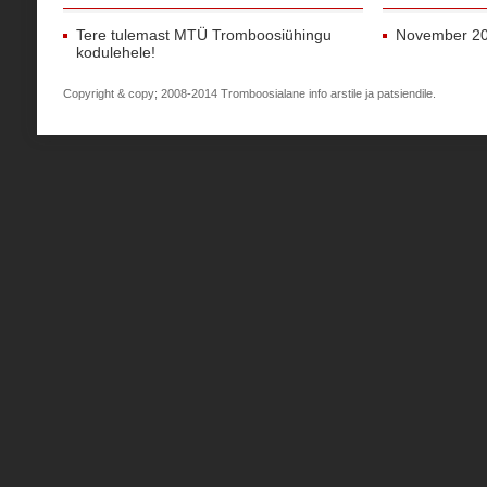
Tere tulemast MTÜ Tromboosiühingu
November 2
kodulehele!
Copyright & copy; 2008-2014 Tromboosialane info arstile ja patsiendile.