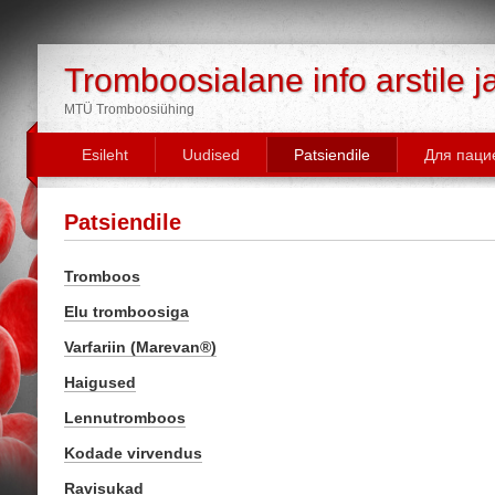
Tromboosialane info arstile j
MTÜ Tromboosiühing
Esileht
Uudised
Patsiendile
Для паци
Patsiendile
Tromboos
Elu tromboosiga
Varfariin (Marevan®)
Haigused
Lennutromboos
Kodade virvendus
Ravisukad