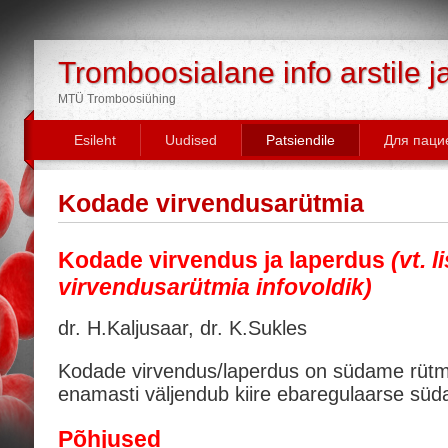
Tromboosialane info arstile j
MTÜ Tromboosiühing
Esileht
Uudised
Patsiendile
Для паци
Kodade virvendusarütmia
Kodade virvendus ja laperdus
(vt. 
virvendusarütmia infovoldik)
dr. H.Kaljusaar, dr. K.Sukles
Kodade virvendus/laperdus on südame rütmi
enamasti väljendub kiire ebaregulaarse sü
Põhjused