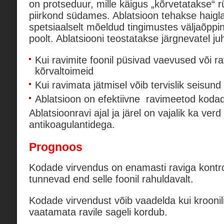
on protseduur, mille käigus „kõrvetatakse“ r
piirkond südames. Ablatsioon tehakse haigla
spetsiaalselt mõeldud tingimustes väljaõppin
poolt. Ablatsiooni teostatakse järgnevatel ju
Kui ravimite foonil püsivad vaevused või r
kõrvaltoimeid
Kui ravimata jätmisel võib tervislik seisun
Ablatsioon on efektiivne ravimeetod kodad
Ablatsioonravi ajal ja järel on vajalik ka ver
antikoagulantidega.
Prognoos
Kodade virvendus on enamasti raviga kontrol
tunnevad end selle foonil rahuldavalt.
Kodade virvendust võib vaadelda kui kroonili
vaatamata ravile sageli kordub.