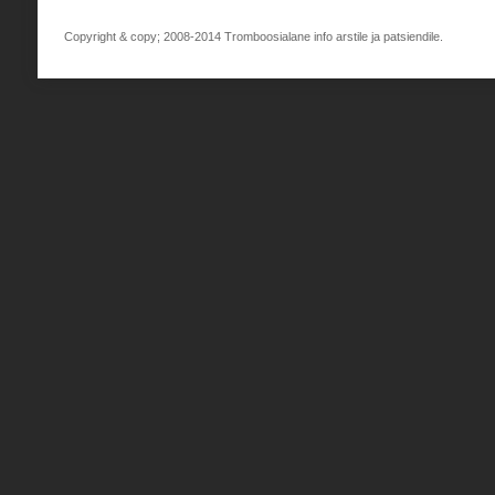
Copyright & copy; 2008-2014 Tromboosialane info arstile ja patsiendile.