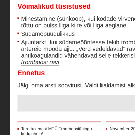
Võimalikud tüsistused
Minestamine (sünkoop), kui kodade virven
tõttu on pulss liiga kiire või liiga aeglane.
Südamepuudulikkus
Ajuinfarkt, kui südameõõntesse tekib tromb
artereid mööda ajju. „Verd vedeldavad“ ra
antikoagulandid vähendavad selle tekkerisk
tromboosi ravi
Ennetus
Jälgi oma arsti soovitusi. Väldi liialdamist al
.
Tere tulemast MTÜ Tromboosiühingu
November 2
kodulehele!