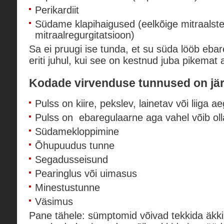
Perikardiit
Südame klapihaigused (eelkõige mitraalst
mitraalregurgitatsioon)
Sa ei pruugi ise tunda, et su süda lööb ebar
eriti juhul, kui see on kestnud juba pikemat 
Kodade virvenduse tunnused on jä
Pulss on kiire, pekslev, lainetav või liiga a
Pulss on ebaregulaarne aga vahel võib oll
Südamekloppimine
Õhupuudus tunne
Segadusseisund
Pearinglus või uimasus
Minestustunne
Väsimus
Pane tähele: sümptomid võivad tekkida äkki j