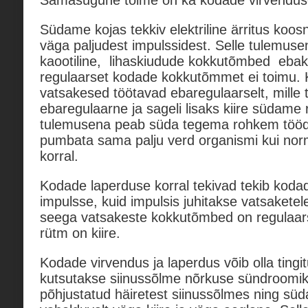
Samasugune toime on ka kodade virvenduse
Südame kojas tekkiv elektriline ärritus koo
väga paljudest impulssidest. Selle tulemus
kaootiline, lihaskiudude kokkutõmbed ebak
regulaarset kodade kokkutõmmet ei toimu.
vatsakesed töötavad ebaregulaarselt, mille t
ebaregulaarne ja sageli lisaks kiire südame 
tulemusena peab süda tegema rohkem tööd
pumbata sama palju verd organismi kui no
korral.
Kodade laperduse korral tekivad tekib kodad
impulsse, kuid impulsis juhitakse vatsaketel
seega vatsakeste kokkutõmbed on regulaar
rütm on kiire.
Kodade virvendus ja laperdus võib olla tingi
kutsutakse siinussõlme nõrkuse sündroomi
põhjustatud häiretest siinussõlmes ning sü