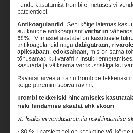
nende kasutamist trombi ennetuses virvend
patsientidel.
Antikoagulandid.
Seni kõige laiemas kasu
suukaudne antikoagulant
varfariin
vähendab 
68%. Viimastel aastatel on kasutusele tul
antikoagulandid nagu
dabigatraan, rivarok
apiksabaan, edoksabaan
, mis on sama tõh
tõhusamad kui varafriin insuldi ennetamis
kasutada ja väiksema veritsusriskiga kui varf
Raviarst arvestab sinu trombide tekkeriski ni
kõige paremini sobiva ravimi.
Trombi tekkeriski hindamiseks kasutata
riski hindamise skaalat
ehk skoori
vt. lisaks
virvendusarütmia riskihindamise 
~80 %-l patsientidel on keskmine või kõrge 