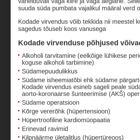
vahelduvalt väga kiire ja väga aeglane. Sell
suuda süda pumbata vajalikul määral verd o
Kodade virvendus võib tekkida nii meestel kui
sagedus tõuseb koos vanusega
Kodade virvenduse põhjused võivad
Alkoholi tarvitamine (eelkõige lühikese per
koguse alkoholi tarbimine)
Südamepuudulikkus
Südame isheemiatõbi ehk südame pärgarter
Kodade virvendus esineb sageli peale südam
aorto-koronaarse šunteerimise (AKŠ) opera
Südame operatsioon
Kõrge vererõhk (hüpertensioon)
Hüpertroofiline kardiomüopaatia
Erinevad ravimid
Kilpnäärme ületalitlus (hüpertüreoos)