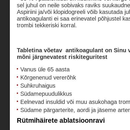
sel juhul on neile sobivaks raviks suukaudn
Aspiriini ja/või klopidogreeli võib kasutada j
antikoagulanti ei saa erinevatel põhjustel k
trombi tekkeriski korral.
Tabletina võetav antikoagulant on Sinu v
mõni järgnevatest riskiteguritest
Vanus üle 65 aasta
Kõrgenenud vererõhk
Suhkruhaigus
Südamepuudulikkus
Eelnevad insuldid või muu asukohaga trom
Südame pärgarterite, aordi ja jäseme arter
Rütmihäirete ablatsioonravi