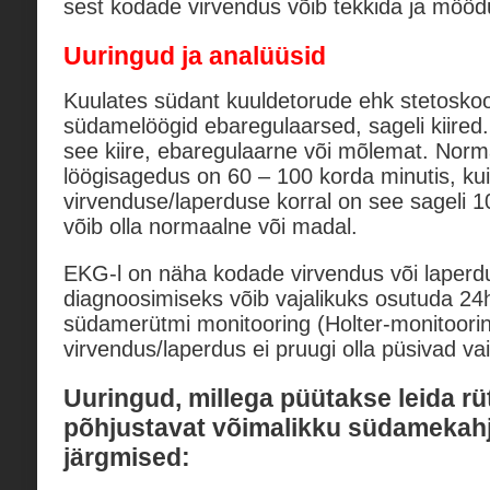
sest kodade virvendus võib tekkida ja mööd
Uuringud ja analüüsid
Kuulates südant kuuldetorude ehk stetosko
südamelöögid ebaregulaarsed, sageli kiired.
see kiire, ebaregulaarne või mõlemat. No
löögisagedus on 60 – 100 korda minutis, ku
virvenduse/laperduse korral on see sageli 
võib olla normaalne või madal.
EKG-l on näha kodade virvendus või laperd
diagnoosimiseks võib vajalikuks osutuda 2
südamerütmi monitooring (Holter-monitoori
virvendus/laperdus ei pruugi olla püsivad vai
Uuringud, millega püütakse leida rü
põhjustavat võimalikku südamekahj
järgmised: