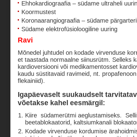
Ehhokardiograafia – südame ultraheli uuri
Koormustest
Koronaarangiograafia – südame pärgarteri
Südame elektrofüsioloogiline uuring
Ravi
Mõnedel juhtudel on kodade virvenduse korral 
et taastada normaalne siinusrütm. Selleks ka
kardioversiooni või medikamentosset kardiov
kaudu süstitavaid ravimeid, nt. propafenoo
flekainiid).
Igapäevaselt suukaudselt tarvitatav
võetakse kahel eesmärgil:
Kiire südamerütmi aeglustamiseks. Sell
beetablokaatorid, kaltsiumkanali blokaator
Kodade virvenduse kordumise ärahoidmi