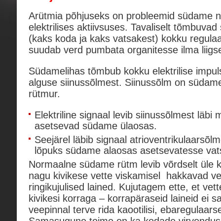
Arütmia põhjuseks on probleemid südame 
elektrilises aktiivsuses. Tavaliselt tõmbuva
(kaks koda ja kaks vatsakest) kokku regulaa
suudab verd pumbata organitesse ilma liigs
Südamelihas tõmbub kokku elektrilise impul
alguse siinussõlmest. Siinussõlm on südame
rütmur.
Elektriline signaal levib siinussõlmest läbi
asetsevad südame ülaosas.
Seejärel läbib signaal atrioventrikulaarsõlm
lõpuks südame alaosas asetsevatesse vat
Normaalne südame rütm levib võrdselt üle 
nagu kivikese vette viskamisel hakkavad ve
ringikujulised lained. Kujutagem ette, et vet
kivikesi korraga – korrapäraseid laineid ei 
veepinnal terve rida kaootilisi, ebaregulaarse