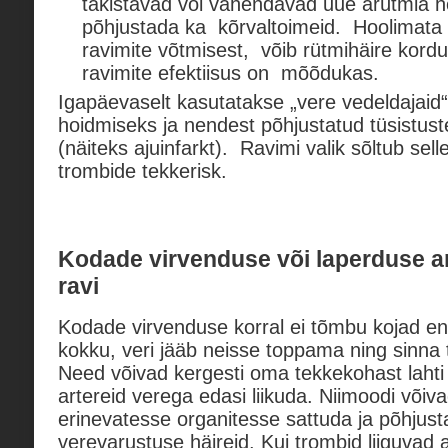
takistavad või vähendavad uue arütmia ho
põhjustada ka kõrvaltoimeid. Hoolimata 
ravimite võtmisest, võib rütmihäire kord
ravimite efektiisus on mõõdukas.
Igapäevaselt kasutatakse „vere vedeldajaid
hoidmiseks ja nendest põhjustatud tüsistus
(näiteks ajuinfarkt). Ravimi valik sõltub sell
trombide tekkerisk.
Kodade virvenduse või laperduse
an
ravi
Kodade virvenduse korral ei tõmbu kojad en
kokku, veri jääb neisse toppama ning sinna 
Need võivad kergesti oma tekkekohast lah
artereid verega edasi liikuda. Niimoodi võiv
erinevatesse organitesse sattuda ja põhjus
verevarustuse häireid. Kui trombid liiguvad