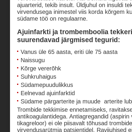
ajuarterid, tekib insult. Üldjuhul on insuldi 
virvendusega inimestel viis korda kõrgem kui
südame töö on regulaarne.
Ajuinfarkti ja trombemboolia tekker
suurendavad järgmised tegurid:
Vanus üle 65 aasta, eriti üle 75 aasta
Naissugu
Kõrge vererõhk
Suhkruhaigus
Südamepuudulikkus
Eelnevad ajuinfarktid
Südame pärgarterite ja muude arterite lu
Trombide tekkimise ennetamiseks, ravitakse
antikoagulantidega. Antiagregandid (aspirin 
tikagreloor) ei ole piisavalt tõhusad trombi
virvendusarütmia patsientidel. Ravijuhised 