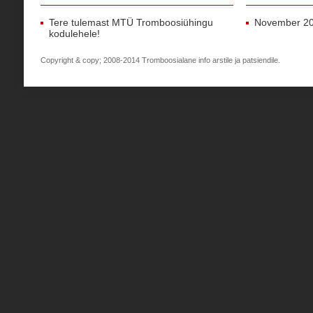
Tere tulemast MTÜ Tromboosiühingu
November 2
kodulehele!
Copyright & copy; 2008-2014 Tromboosialane info arstile ja patsiendile.