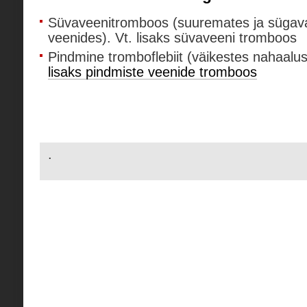
Süvaveenitromboos (suuremates ja sügav
veenides). Vt. lisaks süvaveeni tromboos
Pindmine tromboflebiit (väikestes nahaalu
lisaks pindmiste veenide tromboos
.