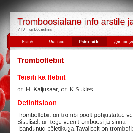
Tromboosialane info arstile j
MTÜ Tromboosiühing
Esileht
Uudised
Patsiendile
Для паци
Tromboflebiit
Teisiti ka flebiit
dr. H. Kaljusaar, dr. K.Sukles
Definitsioon
Tromboflebiit on trombi poolt põhjustatud vee
Sisuliselt on tegu veenitromboosi ja sinna
lisandunud põletikuga.Tavaliselt on trombofle