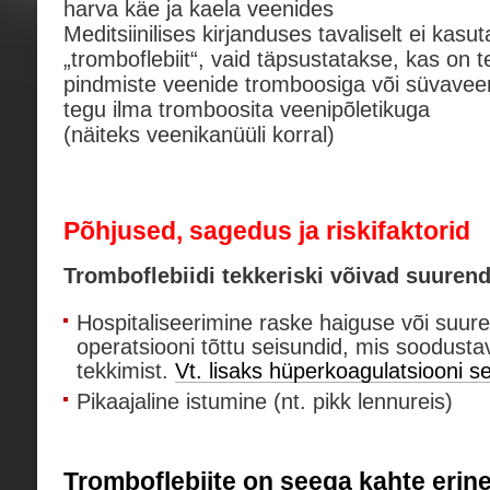
harva käe ja kaela veenides
Meditsiinilises kirjanduses tavaliselt ei kasut
„tromboflebiit“, vaid täpsustatakse, kas on 
pindmiste veenide tromboosiga või süvavee
tegu ilma tromboosita veenipõletikuga
(näiteks veenikanüüli korral)
Põhjused, sagedus ja riskifaktorid
Tromboflebiidi tekkeriski võivad suuren
Hospitaliseerimine raske haiguse või suur
operatsiooni tõttu seisundid, mis soodust
tekkimist.
Vt. lisaks hüperkoagulatsiooni s
Pikaajaline istumine (nt. pikk lennureis)
Tromboflebiite on seega kahte erin