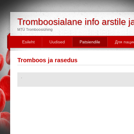
Tromboosialane info arstile j
MTÜ Tromboosiühing
Esileht
Uudised
Patsiendile
Для паци
Tromboos ja rasedus
.