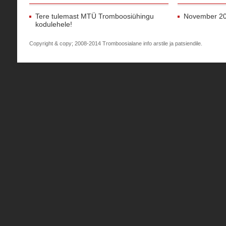
Tere tulemast MTÜ Tromboosiühingu
November 2
kodulehele!
Copyright & copy; 2008-2014 Tromboosialane info arstile ja patsiendile.